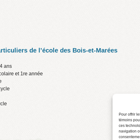
ticuliers de l’école des Bois-et-Marées
4 ans
colaire et 1re année
e
cycle
ycle
Pour offrir 
témoins pour
ces technolo
navigation ou
consentement